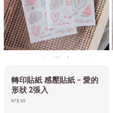
1
/
5
轉印貼紙 感壓貼紙 - 愛的
形狀 2張入
Regular
NT$ 90
price