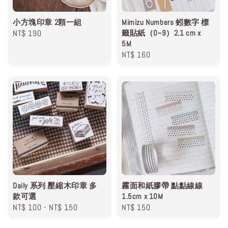
小方塊印章 2顆一組
Mimizu Numbers 蚓數字 標
Regular
NT$ 190
籤貼紙（0~9）2.1 cm x
5M
price
Regular
NT$ 160
price
Daily 系列 壓縮木印章 多
霧面和紙膠帶 點點線線
款可選
1.5cm x 10M
Regular
NT$ 100
-
NT$ 150
Regular
NT$ 150
price
price