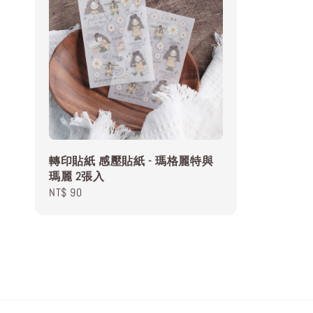
轉印貼紙 感壓貼紙 - 瑪格麗特與
瑪麗 2張入
Regular
NT$ 90
price