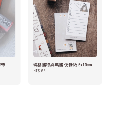
膠帶
瑪格麗特與瑪麗 便條紙 6x10cm
Regular
NT$ 65
price