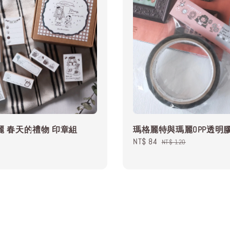
 瑪麗 春天的禮物 印章組
瑪格麗特與瑪麗OPP透明
Sale
NT$ 84
Regular
NT$ 120
price
price