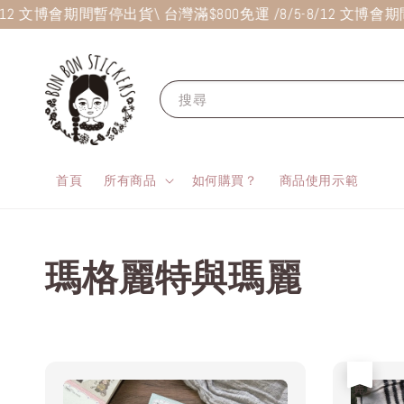
/12 文博會期間暫停出貨
\ 台灣滿$800免運 /
8/5-8/12 文博會
搜尋
首頁
所有商品
如何購買？
商品使用示範
瑪格麗特與瑪麗
售完